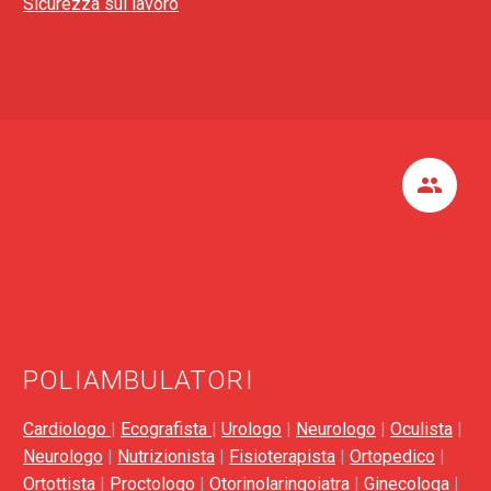
Sicurezza sul lavoro


POLIAMBULATORI
Cardiologo
|
Ecografista
|
Urologo
|
Neurologo
|
Oculista
|
Neurologo
|
Nutrizionista
|
Fisioterapista
|
Ortopedico
|
Ortottista
|
Proctologo
|
Otorinolaringoiatra
|
Ginecologa
|