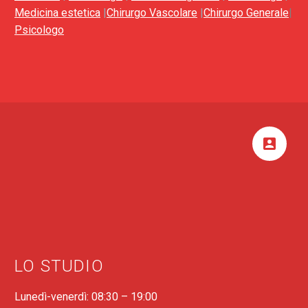
Medicina estetica
|
Chirurgo Vascolare
|
Chirurgo Generale
|
Psicologo


LO STUDIO
Lunedì-venerdì: 08:30 – 19:00