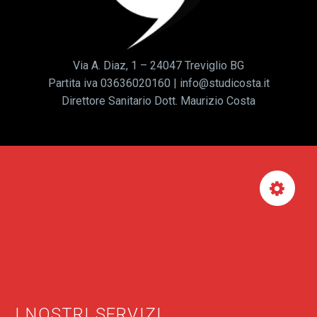
Via A. Diaz, 1 – 24047 Treviglio BG
Partita iva 03636020160 | info@studicosta.it
Direttore Sanitario Dott. Maurizio Costa


I NOSTRI SERVIZI